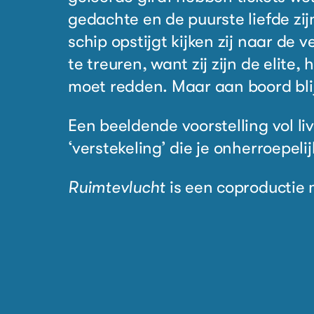
g
e
dachte en de puurste liefde zi
schip opstijgt kijken zij naar de 
te treuren, want zij zijn de elite,
h
moet r
e
dden.
Maar aan boord bli
Een beeldende voorstelling vol l
‘verstekeling’ die je
onherroepelij
Ruimtevlucht
is een copr
o
ductie 