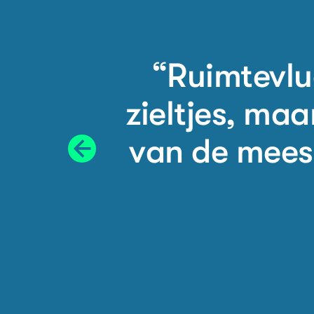
“Ruimtevluc
zieltjes, ma
van de meest