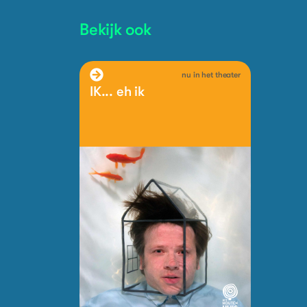
Bekijk ook
nu in het theater
IK... eh ik