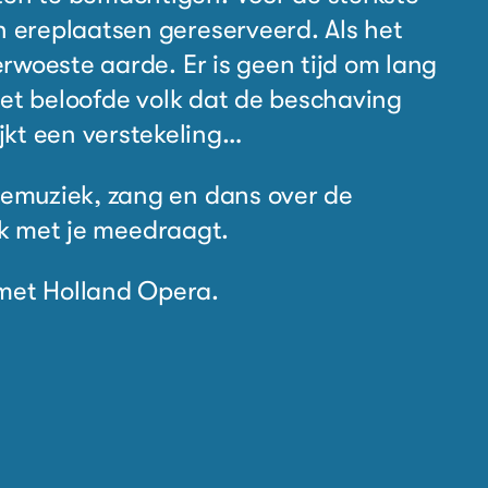
jn ereplaatsen
gereserveerd. Als het
verwoeste
aarde. Er is geen tijd om lang
et beloofde volk dat de beschaving
jkt een verstekeling…
ivemuziek,
zang en dans over de
k met je me
e
draagt.
met Holland Opera.