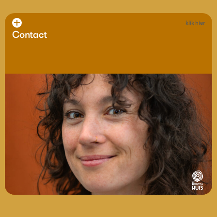
klik hier
Contact
Contact
Wil je iets boeken, vragen of bespreken?
Neem contact op met Eva Hetharia, onze
coördinator educatie.
eva@hethoutenhuis.org
of bel: 050 737 0250
Alle huisgenoten