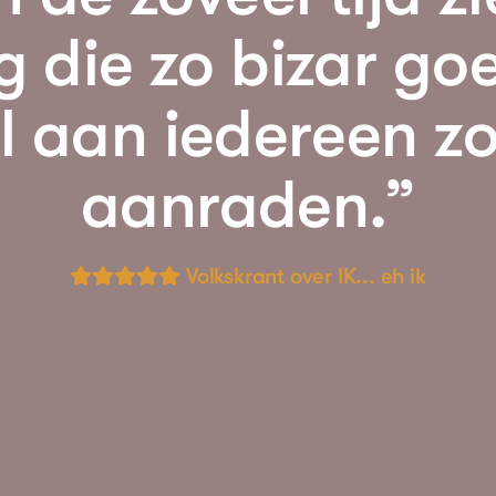
g die zo bizar goe
 aan iedereen zo
aanraden.”
Volkskrant over IK... eh ik