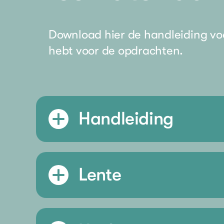
Download hier de handleiding voo
hebt voor de opdrachten.
Handleiding
Lente