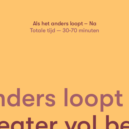
Als het anders loopt – Na
Totale tijd — 30-70 minuten
nders loopt
eater vol b